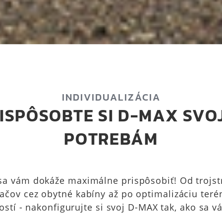
INDIVIDUALIZÁCIA
ISPÔSOBTE SI D-MAX SVO
POTREBÁM
a vám dokáže maximálne prispôsobiť! Od trojs
ačov cez obytné kabíny až po optimalizáciu ter
stí - nakonfigurujte si svoj D-MAX tak, ako sa v