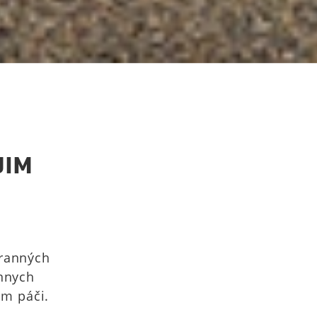
JIM
tranných
énnych
ám páči.