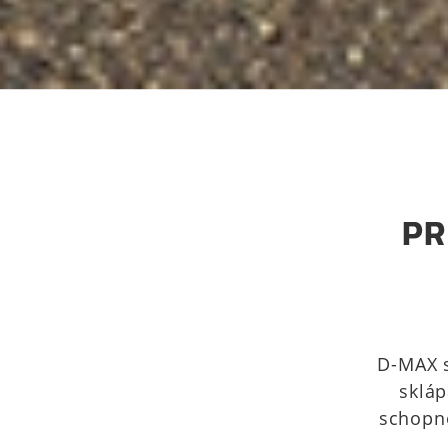
PR
D-MAX s
skláp
schopno