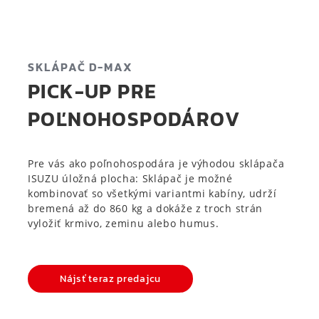
SKLÁPAČ D-MAX
PICK-UP PRE
POĽNOHOSPODÁROV
Pre vás ako poľnohospodára je výhodou sklápača
ISUZU úložná plocha: Sklápač je možné
kombinovať so všetkými variantmi kabíny, udrží
bremená až do 860 kg a dokáže z troch strán
vyložiť krmivo, zeminu alebo humus.
Nájsť teraz predajcu